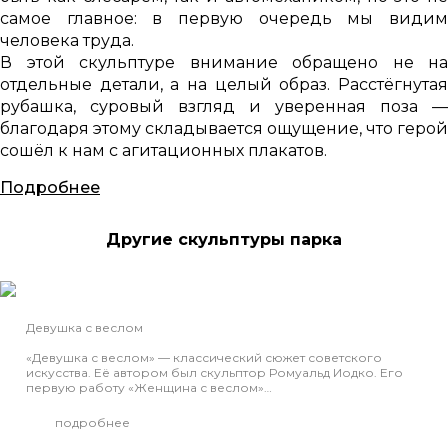
самое главное: в первую очередь мы видим
человека труда.
В этой скульптуре внимание обращено не на
отдельные детали, а на целый образ. Расстёгнутая
рубашка, суровый взгляд и уверенная поза —
благодаря этому складывается ощущение, что герой
сошёл к нам с агитационных плакатов.
Подробнее
Другие скульптуры парка
Девушка с веслом
«Девушка с веслом» — классический сюжет советского
искусства. Её автором был скульптор Ромуальд Иодко. Его
первую работу «Женщина с веслом»…
подробнее