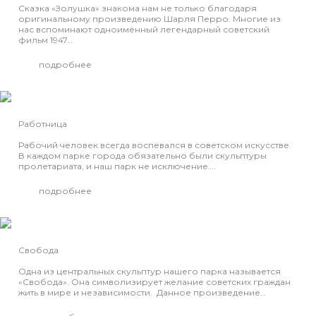
Сказка «Золушка» знакома нам не только благодаря
оригинальному произведению Шарля Перро. Многие из
нас вспоминают одноимённый легендарный советский
фильм 1947…
подробнее
Работница
Рабочий человек всегда воспевался в советском искусстве.
В каждом парке города обязательно были скульптуры
пролетариата, и наш парк не исключение….
подробнее
Свобода
Одна из центральных скульптур нашего парка называется
«Свобода». Она символизирует желание советских граждан
жить в мире и независимости. Данное произведение…