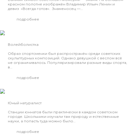
красном полотне изображён Владимир Ильич Ленин и
девиз «Всегда готов». Знаменосец —…
подробнее
Волейболистка
Образ спортсменки был распространён среди советских
скульптурных композиций. Однако девушкой с веслом всё
не ограничивалось. Популяризировали разные виды спорта,
в…
подробнее
Юный натуралист
Станции юннатов были практически в каждом советском
городе. Школьники изучали там природу и естественные
науки, а попасть туда можно было…
подробнее