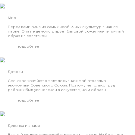
Мир
Перед вами одна из самых необычных скульптур в нашем
парке. Она не демонстрирует бытовой сюжет или типичный
образ из советской…
подробнее
Доярки
Сельское хозяйство являлось значимой отраслью
экономики Советского Союза. Поэтому не только труд
рабочих был увековечен в искусстве, но и образы…
подробнее
Девочка и знамя
Важный символ советской пионерии — знамя. На большом