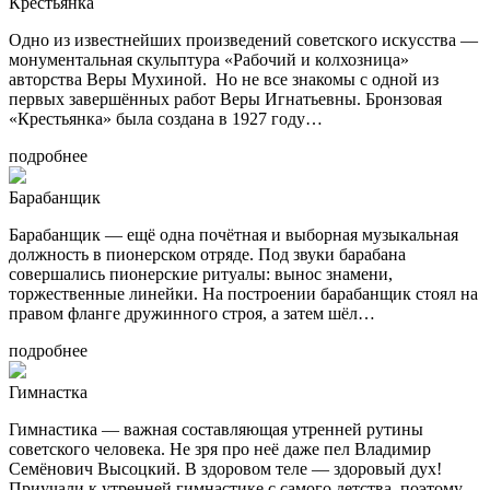
Крестьянка
Одно из известнейших произведений советского искусства —
монументальная скульптура «Рабочий и колхозница»
авторства Веры Мухиной. Но не все знакомы с одной из
первых завершённых работ Веры Игнатьевны. Бронзовая
«Крестьянка» была создана в 1927 году…
подробнее
Барабанщик
Барабанщик — ещё одна почётная и выборная музыкальная
должность в пионерском отряде. Под звуки барабана
совершались пионерские ритуалы: вынос знамени,
торжественные линейки. На построении барабанщик стоял на
правом фланге дружинного строя, а затем шёл…
подробнее
Гимнастка
Гимнастика — важная составляющая утренней рутины
советского человека. Не зря про неё даже пел Владимир
Семёнович Высоцкий. В здоровом теле — здоровый дух!
Приучали к утренней гимнастике с самого детства, поэтому