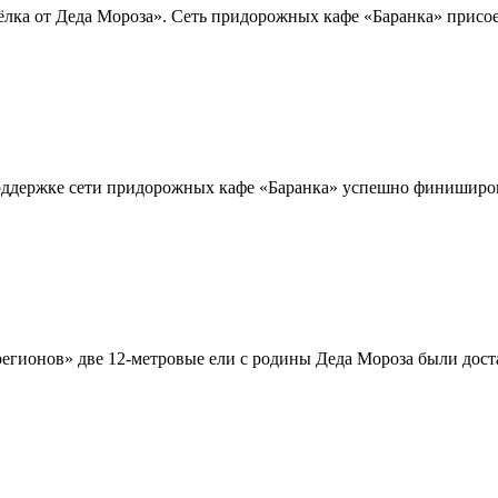
лка от Деда Мороза». Сеть придорожных кафе «Баранка» присое
ддержке сети придорожных кафе «Баранка» успешно финиширова
регионов» две 12-метровые ели с родины Деда Мороза были до