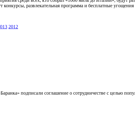
оприятия среди всех, кто собрал «1000 миль до Италии», будут 
т конкурсы, развлекательная программа и бесплатные угощения 
013
2012
Баранка» подписали соглашение о сотрудничестве с целью поп