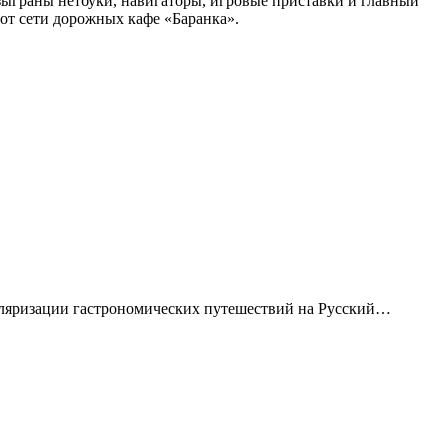
разыграны нетбуки, навигаторы, игровые приставки и главный
от сети дорожных кафе «Баранка».
уляризации гастрономических путешествий на Русский…